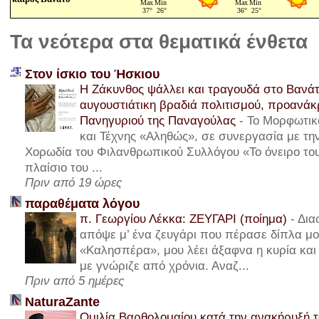
Τα νεότερα στα θεματικά ένθετα
Στον ίσκιο του Ήσκιου
Η Ζάκυνθος ψάλλει και τραγουδά στο Βανάτ
αυγουστιάτικη βραδιά πολιτισμού, προανά
Πανηγυριού της Παναγούλας
-
Το Μορφωτικ
και Τέχνης «Αληθώς», σε συνεργασία με τ
Χορωδία του Φιλανθρωπικού Συλλόγου «Το όνειρο του
πλαίσιο του ...
Πριν από 19 ώρες
παραθέματα λόγου
π. Γεωργίου Λέκκα: ΖΕΥΓΑΡΙ (ποίημα)
-
Δια
απόψε μ’ ένα ζευγάρι που πέρασε δίπλα μου
«Καλησπέρα», μου λέει άξαφνα η κυρία και 
με γνώριζε από χρόνια. Αναζ...
Πριν από 5 ημέρες
NaturaZante
Ομιλία Βαρθολομαίου κατά την ανακήρυξή τ