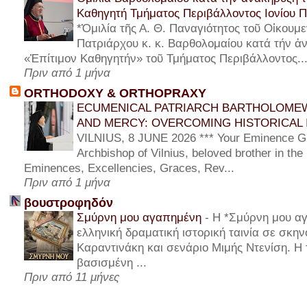
Καθηγητή Τμήματος Περιβάλλοντος Ιονίου 
*Ὁμιλία τῆς Α. Θ. Παναγιότητος τοῦ Οἰκουμε
Πατριάρχου κ. κ. Βαρθολομαίου κατά τήν ἀν
«Ἐπίτιμον Καθηγητήν» τοῦ Τμήματος Περιβάλλοντος..
Πριν από 1 μήνα
ORTHODOXY & ORTHOPRAXY
ECUMENICAL PATRIARCH BARTHOLOMEW
AND MERCY: OVERCOMING HISTORICAL 
VILNIUS, 8 JUNE 2026 *** Your Eminence Gi
Archbishop of Vilnius, beloved brother in the
Eminences, Excellencies, Graces, Rev...
Πριν από 1 μήνα
βουστροφηδόν
Σμύρνη μου αγαπημένη
-
Η *Σμύρνη μου αγ
ελληνική δραματική ιστορική ταινία σε σκη
Καραντινάκη και σενάριο Μιμής Ντενίση. Η τ
βασισμένη ...
Πριν από 11 μήνες