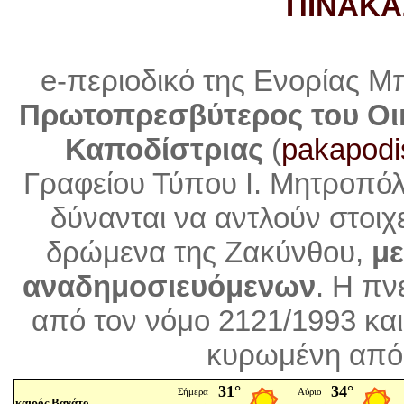
ΠΙΝΑΚΑ
e-περιοδικό της Ενορίας Μ
Πρωτοπρεσβύτερος του Οι
Καποδίστριας
(
pakapodi
Γραφείου Τύπου Ι. Μητροπό
δύνανται να αντλούν στοιχ
δρώμενα της Ζακύνθου,
με
αναδημοσιευόμενων
. Η
πνε
από τον νόμο 2121/1993 και
κυρωμένη από 
καιρός Βανάτο