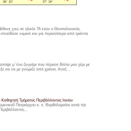
έθανε χτες σε ηλικία 76 ετών ο Θεσσαλονικιός
σπούδασε νομικά και για περισσότερο από τριάντα
πόψε μ’ ένα ζευγάρι που πέρασε δίπλα μου χέρι με
αξε σα να με γνώριζε από χρόνια. Αναζ...
ο Καθηγητή Τμήματος Περιβάλλοντος Ιονίου
ουμενικοῦ Πατριάρχου κ. κ. Βαρθολομαίου κατά τήν
Περιβάλλοντος...