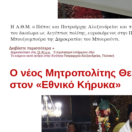
Η Α.Θ.Μ. ο Πάπας και Πατριάρχης Αλεξανδρείας και πά
του δικαίωμα ως Αιγύπτιος πολίτης, ευρισκόμενος στην
Μπουζουμπούρα της Δημοκρατίας του Μπουρούντι.
Διαβάστε περισσότερα »
Δημοσιεύτηκε στις
11:41 μ.μ.
0 σχολιασμοί υπάρχουν εδώ
Το κείμενο αυτό ανήκει στην Ενότητα
Πατριαρχείο Αλεξανδρείας
,
Πολιτική
Ο νέος Μητροπολίτης Θε
στον «Εθνικό Κήρυκα»