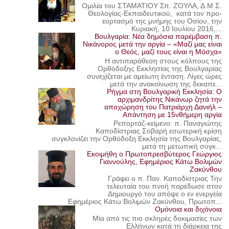
Ομιλία του ΣΤΑΜΑΤΙΟΥ Σπ. ΖΟΥΛΑ, Δ.Μ.Σ.
Θεολογίας-Εκπαιδευτικού, κατά τον προ-
εορτασμό της μνήμης του Οσίου, την
Κυριακή, 10 Ιουλίου 2016,...
Βουλγαρία: Νέα δημόσια παρέμβαση π.
Νικάνορος μετά την αργία – «Μαζί μας είναι
ο Θεός, μαζί τους είναι η Μόσχα»
Η αντιπαράθεση στους κόλπους της
Ορθόδοξης Εκκλησίας της Βουλγαρίας
συνεχίζεται με αμείωτη ένταση. Λίγες ώρες
μετά την ανακοίνωση της δεκαπε...
Ρήγμα στη Βουλγαρική Εκκλησία: Ο
αρχιμανδρίτης Νικάνωρ ζητά την
αποχώρηση του Πατριάρχη Δανιήλ –
Απάντηση με 15νθήμερη αργία
Ρεπορτάζ-κείμενο: π. Παναγιώτης
Καποδίστριας Σοβαρή εσωτερική κρίση
συγκλονίζει την Ορθόδοξη Εκκλησία της Βουλγαρίας,
μετά τη μετωπική σύγκ...
Εκοιμήθη ο Πρωτοπρεσβύτερος Γεώργιος
Γιαννούλης, Εφημέριος Κάτω Βολιμών
Ζακύνθου
Γράφει ο π. Παν. Καποδίστριας Την
τελευταία του πνοή παρέδωσε στον
Δημιουργό του απόψε ο εν ενεργεία
Εφημέριος Κάτω Βολιμών Ζακύνθου, Πρωτοπ...
Ομόνοια και διχόνοια
Μία από τις πιο σκληρές δοκιμασίες των
Ελλήνων κατά τη διάρκεια της