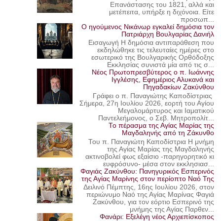
Επανάστασης του 1821, αλλά και
μετέπειτα, υπήρξε η διχόνοια. Είτε
προσωπ...
Ο ηγούμενος Νικάνωρ εγκαλεί δημόσια τον
Πατριάρχη Βουλγαρίας Δανιήλ
Εισαγωγή Η δημόσια αντιπαράθεση που
εκδηλώθηκε τις τελευταίες ημέρες στο
εσωτερικό της Βουλγαρικής Ορθόδοξης
Εκκλησίας συνιστά μία από τις σ...
Νέος Πρωτοπρεσβύτερος ο π. Ιωάννης
Ιγγλέσης, Εφημέριος Αλυκανά και
Πηγαδακίων Ζακύνθου
Γράφει ο π. Παναγιώτης Καποδίστριας
Σήμερα, 27η Ιουλίου 2026, εορτή του Αγίου
Μεγαλομάρτυρος και Ιαματικού
Παντελεήμονος, ο Σεβ. Μητροπολίτ...
Το πέρασμα της Αγίας Μαρίας της
Μαγδαληνής από τη Ζάκυνθο
Του π. Παναγιώτη Καποδίστρια Η μνήμη
της Αγίας Μαρίας της Μαγδαληνής
ακτινοβολεί φως εξαίσιο -παρηγορητικό κι
ευφρόσυνο- μέσα στον εκκλησιασ...
Φαγιάς Ζακύνθου: Πανηγυρικός Εσπερινός
της Αγίας Μαρίνης στον περίοπτο Ναό Της
Δειλινό Πέμπτης, 16ης Ιουλίου 2026, στον
περιώνυμο Ναό της Αγίας Μαρίνας Φαγιά
Ζακύνθου, για τον εόρτιο Εσπερινό της
μνήμης της Αγίας Παρθεν...
Φανάρι: Εξελέγη νέος Αρχιεπίσκοπος