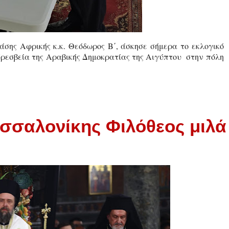
σης Αφρικής κ.κ. Θεόδωρος Β΄, άσκησε σήμερα το εκλογικό
 Πρεσβεία της Αραβικής Δημοκρατίας της Αιγύπτου στην πόλη
σσαλονίκης Φιλόθεος μιλά