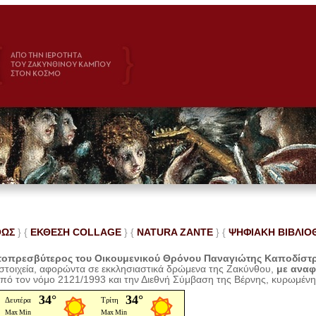
ΘΩΣ
} {
ΕΚΘΕΣΗ COLLAGE
}
{
NATURA ZANTE
} {
ΨΗΦΙΑΚΗ ΒΙΒΛΙΟ
οπρεσβύτερος του Οικουμενικού Θρόνου Παναγιώτης Καποδίστ
 στοιχεία, αφορώντα σε εκκλησιαστικά δρώμενα της Ζακύνθου,
με ανα
από τον νόμο 2121/1993 και την Διεθνή Σύμβαση της Βέρνης, κυρωμέν