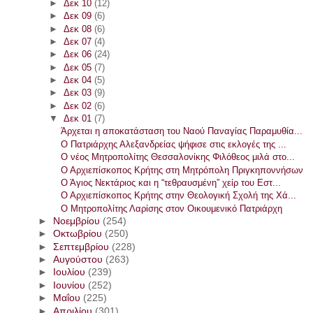
►
Δεκ 10
(12)
►
Δεκ 09
(6)
►
Δεκ 08
(6)
►
Δεκ 07
(4)
►
Δεκ 06
(24)
►
Δεκ 05
(7)
►
Δεκ 04
(5)
►
Δεκ 03
(9)
►
Δεκ 02
(6)
▼
Δεκ 01
(7)
Άρχεται η αποκατάσταση του Ναού Παναγίας Παραμυθία...
Ο Πατριάρχης Αλεξανδρείας ψήφισε στις εκλογές της ...
Ο νέος Μητροπολίτης Θεσσαλονίκης Φιλόθεος μιλά στο...
Ο Αρχιεπίσκοπος Κρήτης στη Μητρόπολη Πριγκηποννήσων
Ο Άγιος Νεκτάριος και η “τεθραυσμένη” χείρ του Εστ...
Ο Αρχιεπίσκοπος Κρήτης στην Θεολογική Σχολή της Χά...
Ο Μητροπολίτης Λαρίσης στον Οικουμενικό Πατριάρχη
►
Νοεμβρίου
(254)
►
Οκτωβρίου
(250)
►
Σεπτεμβρίου
(228)
►
Αυγούστου
(263)
►
Ιουλίου
(239)
►
Ιουνίου
(252)
►
Μαΐου
(225)
►
Απριλίου
(301)