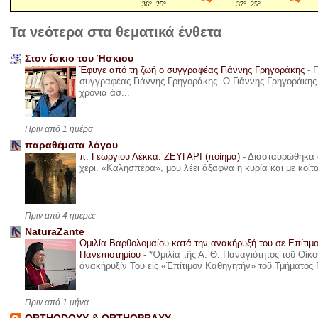
Τα νεότερα στα θεματικά ένθετα
Στον ίσκιο του Ήσκιου
Έφυγε από τη ζωή ο συγγραφέας Γιάννης Γρηγοράκης
-
Π
συγγραφέας Γιάννης Γρηγοράκης. Ο Γιάννης Γρηγοράκης 
χρόνια άσ...
Πριν από 1 ημέρα
παραθέματα λόγου
π. Γεωργίου Λέκκα: ΖΕΥΓΑΡΙ (ποίημα)
-
Διασταυρώθηκα α
χέρι. «Καλησπέρα», μου λέει άξαφνα η κυρία και με κοίτ
Πριν από 4 ημέρες
NaturaZante
Ομιλία Βαρθολομαίου κατά την ανακήρυξή του σε Επίτιμ
Πανεπιστημίου
-
*Ὁμιλία τῆς Α. Θ. Παναγιότητος τοῦ Οἰκ
ἀνακήρυξίν Του εἰς «Ἐπίτιμον Καθηγητήν» τοῦ Τμήματος 
Πριν από 1 μήνα