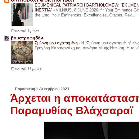
ORTHODOXY & ORTHOPRAXY
ECUMENICAL PATRIARCH BARTHOLOMEW: “ECUMEN
INERTIA”
-
VILNIUS, 8 JUNE 2026 *** Your Eminence Ginta
the Lord, Your Eminences, Excellencies, Graces, Rev...
Πριν από 1 μήνα
βουστροφηδόν
Σμύρνη μου αγαπημένη
-
Η *Σμύρνη μου αγαπημένη* είναι
Γρηγόρη Καραντινάκη και σενάριο Μιμής Ντενίση. Η ταινία
Πριν από 11 μήνες
Παρασκευή 1 Δεκεμβρίου 2023
Άρχεται η αποκατάστασ
Παραμυθίας Βλάχσαραϊ