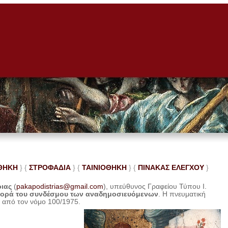
ΘΗΚΗ
} {
ΣΤΡΟΦΑΔΙΑ
} {
ΤΑΙΝΙΟΘΗΚΗ
} {
ΠΙΝΑΚΑΣ ΕΛΕ
ΓΧΟΥ
}
ριας
(
pakapodistrias@gmail.com
), υπεύθυνος Γραφείου Τύπου Ι.
φορά του συνδέσμου των αναδημοσιευόμενων
. Η
πνευματική
η από τον νόμο 100/1975.