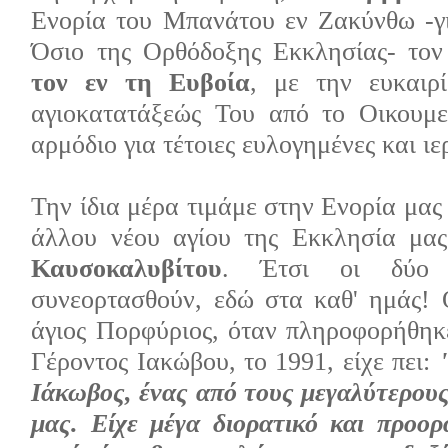
Ενορία του Μπανάτου εν Ζακύνθω -γ
Όσιο της Ορθόδοξης Εκκλησίας- το
τον εν τη Ευβοία
, με την ευκαιρ
αγιοκατατάξεώς Του από το Οικουμε
αρμόδιο για τέτοιες ευλογημένες και ιε
Την ίδια μέρα τιμάμε στην Ενορία μας
άλλου νέου αγίου της Εκκλησία μα
Καυσοκαλυβίτου
. Έτσι οι δύο 
συνεορτασθούν, εδώ στα καθ' ημάς!
άγιος Πορφύριος, όταν πληροφορήθηκ
Γέροντος Ιακώβου, το 1991, είχε πει:
Ιάκωβος, ένας από τους μεγαλύτερους
μας. Είχε μέγα διορατικό και προορ