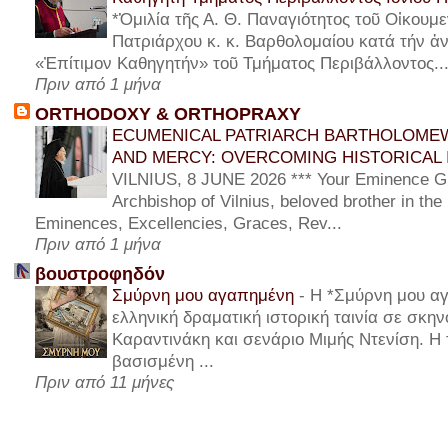
*Ὁμιλία τῆς Α. Θ. Παναγιότητος τοῦ Οἰκουμε
Πατριάρχου κ. κ. Βαρθολομαίου κατά τήν ἀν
«Ἐπίτιμον Καθηγητήν» τοῦ Τμήματος Περιβάλλοντος..
Πριν από 1 μήνα
ORTHODOXY & ORTHOPRAXY
ECUMENICAL PATRIARCH BARTHOLOMEW
AND MERCY: OVERCOMING HISTORICAL 
VILNIUS, 8 JUNE 2026 *** Your Eminence Gi
Archbishop of Vilnius, beloved brother in the
Eminences, Excellencies, Graces, Rev...
Πριν από 1 μήνα
βουστροφηδόν
Σμύρνη μου αγαπημένη
-
Η *Σμύρνη μου αγ
ελληνική δραματική ιστορική ταινία σε σκη
Καραντινάκη και σενάριο Μιμής Ντενίση. Η τ
βασισμένη ...
Πριν από 11 μήνες