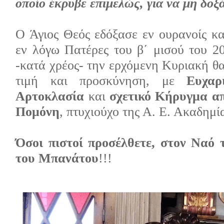
οποίο έκρυβε επιμελώς, για να μη δοξ
Ο Άγιος Θεός εδόξασε εν ουρανοίς κα
εν λόγω Πατέρες του β΄ μισού του 20
-κατά χρέος- την ερχόμενη Κυριακή θ
τιμή και προσκύνηση, με
Ευχαρ
Αρτοκλασία
και
σχετικό Κήρυγμα απ
Πομόνη
, πτυχιούχο της Α. Ε. Ακαδημί
Όσοι πιστοί προσέλθετε, στον Ναό
του Μπανάτου
!!!