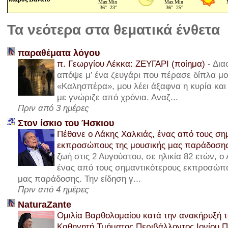
Τα νεότερα στα θεματικά ένθετα
παραθέματα λόγου
π. Γεωργίου Λέκκα: ΖΕΥΓΑΡΙ (ποίημα)
-
Δια
απόψε μ’ ένα ζευγάρι που πέρασε δίπλα μου
«Καλησπέρα», μου λέει άξαφνα η κυρία και 
με γνώριζε από χρόνια. Αναζ...
Πριν από 3 ημέρες
Στον ίσκιο του Ήσκιου
Πέθανε ο Λάκης Χαλκιάς, ένας από τους ση
εκπροσώπους της μουσικής μας παράδοση
ζωή στις 2 Αυγούστου, σε ηλικία 82 ετών, ο
ένας από τους σημαντικότερους εκπροσώπο
μας παράδοσης. Την είδηση γ...
Πριν από 4 ημέρες
NaturaZante
Ομιλία Βαρθολομαίου κατά την ανακήρυξή τ
Καθηγητή Τμήματος Περιβάλλοντος Ιονίου 