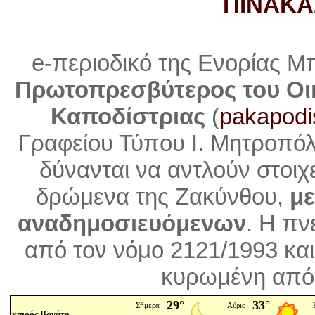
ΠΙΝΑΚΑ
e-περιοδικό της Ενορίας Μ
Πρωτοπρεσβύτερος του Οι
Καποδίστριας
(
pakapodi
Γραφείου Τύπου Ι. Μητροπό
δύνανται να αντλούν στοιχ
δρώμενα της Ζακύνθου,
με
αναδημοσιευόμενων
. Η
πνε
από τον νόμο 2121/1993 και
κυρωμένη από 
καιρός Βανάτο