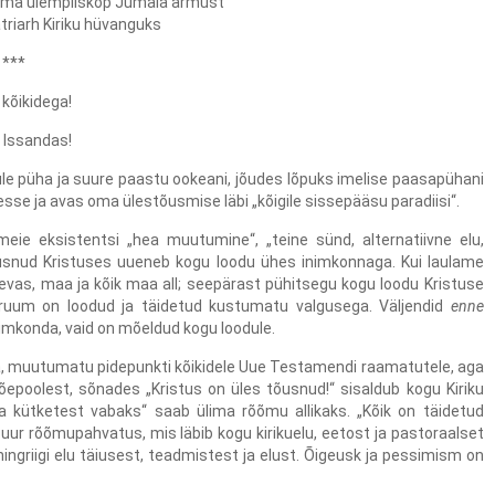
oma ülempiiskop Jumala armust
atriarh Kiriku hüvanguks
***
 kõikidega!
 Issandas!
üle püha ja suure paastu ookeani, jõudes lõpuks imelise paasapühani
sse ja avas oma ülestõusmise läbi „kõigile sissepääsu paradiisi“.
 eksistentsi „hea muutumine“, „teine ​​sünd, alternatiivne elu,
usnud Kristuses uueneb kogu loodu ühes inimkonnaga. Kui laulame
aevas, maa ja kõik maa all; seepärast pühitsegu kogu loodu Kristuse
lmaruum on loodud ja täidetud kustumatu valgusega. Väljendid
enne
nimkonda, vaid on mõeldud kogu loodule.
 muutumatu pidepunkti kõikidele Uue Testamendi raamatutele, aga
 Tõepoolest, sõnades „Kristus on üles tõusnud!“ sisaldub kogu Kiriku
a kütketest vabaks“ saab ülima rõõmu allikaks. „Kõik on täidetud
ur rõõmupahvatus, mis läbib kogu kirikuelu, eetost ja pastoraalset
ingriigi elu täiusest, teadmistest ja elust. Õigeusk ja pessimism on