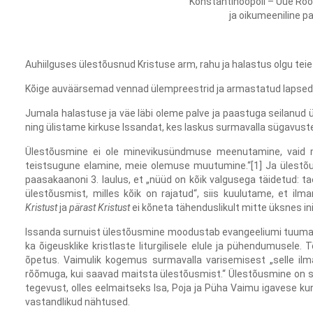
Konstantinoopoli – Uue Ro
ja oikumeeniline p
Auhiilguses ülestõusnud Kristuse arm, rahu ja halastus olgu teie
Kõige auväärsemad vennad ülempreestrid ja armastatud lapsed
Jumala halastuse ja väe läbi oleme palve ja paastuga seilanud 
ning ülistame kirkuse Issandat, kes laskus surmavalla sügavuste
Ülestõusmine ei ole minevikusündmuse meenutamine, vaid meie
teistsugune elamine, meie olemuse muutumine.“[1] Ja ülestõ
paasakaanoni 3. laulus, et „nüüd on kõik valgusega täidetud: t
ülestõusmist, milles kõik on rajatud“, siis kuulutame, et i
Kristust
ja
pärast Kristust
ei kõneta tähenduslikult mitte üksnes i
Issanda surnuist ülestõusmine moodustab evangeeliumi tuuma,
ka õigeusklike kristlaste liturgilisele elule ja pühendumusele.
õpetus. Vaimulik kogemus surmavalla varisemisest „selle ilm
rõõmuga, kui saavad maitsta ülestõusmist.“ Ülestõusmine on su
tegevust, olles eelmaitseks Isa, Poja ja Püha Vaimu igavese kun
vastandlikud nähtused.