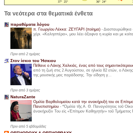
Τα νεότερα στα θεματικά ένθετα
παραθέματα λόγου
π. Γεωργίου Λέκκα: ΖΕΥΓΑΡΙ (ποίημα)
-
Διασταυρώθηκα α
χέρι. «Καλησπέρα», μου λέει άξαφνα η κυρία και με κοίτ
Πριν από 2 ημέρες
Στον ίσκιο του Ήσκιου
Πέθανε ο Λάκης Χαλκιάς, ένας από τους σημαντικότερο
από τη ζωή στις 2 Αυγούστου, σε ηλικία 82 ετών, ο Λάκ
της μουσικής μας παράδοσης. Την είδηση γ...
Πριν από 3 ημέρες
NaturaZante
Ομιλία Βαρθολομαίου κατά την ανακήρυξή του σε Επίτιμ
Πανεπιστημίου
-
*Ὁμιλία τῆς Α. Θ. Παναγιότητος τοῦ Οἰκ
ἀνακήρυξίν Του εἰς «Ἐπίτιμον Καθηγητήν» τοῦ Τμήματος 
Πριν από 5 εβδομάδες