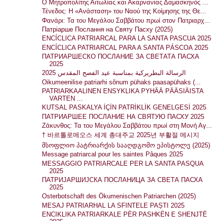
Ο Μητροπολίτης Αιτωλίας και Ακαρνανίας Δαμασκηνός ...
Τένεδος: Η «Ανάσταση» του Ναού της Κοίμησης της Θε...
Φανάρι: Τα του Μεγάλου Σαββάτου πρωί στον Πατριαρχ...
Патріарше Послання на Святу Пасху (2025)
ENCÍCLICA PATRIARCAL PARA LA SANTA PASCUA 2025
ENCÍCLICA PATRIARCAL PARA A SANTA PÁSCOA 2025
ПАТРИАРШЕСКО ПОСЛАНИЕ ЗА СВЕТАТА ПАСХА
2025
الرسالة البطريركية بمناسبة عيد الفصح المقدس 2025
Oikumeenilise patriarhi sõnum pühaks paasapühaks (...
PATRIARKAALINEN ENSYKLIKA PYHÄÄ PÄÄSIÄISTA
VARTEN ...
KUTSAL PASKALYA İÇİN PATRİKLİK GENELGESİ 2025
ПАТРИАРШЕЕ ПОСЛАНИЕ НА СВЯТУЮ ПАСХУ 2025
Ζάκυνθος: Τα του Μεγάλου Σαββάτου πρωί στη Μονή Αγ...
† 바르톨로메오스 세계 총대주교 2025년 부활절 메시지
მსოფლიო პატრიარქის სააღდგომო ეპისტოლე (2025)
Message patriarcal pour les saintes Pâques 2025
MESSAGGIO PATRIARCALE PER LA SANTA PASQUA
2025
ПАТРИЈАРШИЈСКА ПОСЛАНИЦА ЗА СВЕТА ПАСХА
2025
Osterbotschaft des Ökumenischen Patriarchen (2025)
MESAJ PATRIARHAL LA SFINTELE PAȘTI 2025
ENCIKLIKA PATRIARKALE PËR PASHKËN E SHENJTË