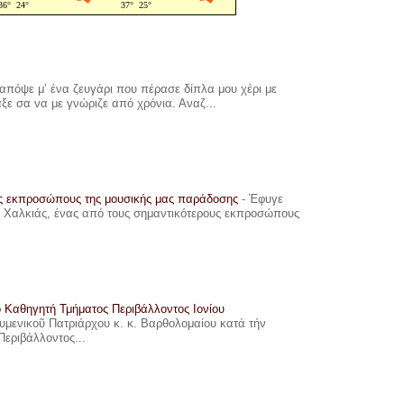
πόψε μ’ ένα ζευγάρι που πέρασε δίπλα μου χέρι με
αξε σα να με γνώριζε από χρόνια. Αναζ...
υς εκπροσώπους της μουσικής μας παράδοσης
-
Έφυγε
ης Χαλκιάς, ένας από τους σημαντικότερους εκπροσώπους
ο Καθηγητή Τμήματος Περιβάλλοντος Ιονίου
ουμενικοῦ Πατριάρχου κ. κ. Βαρθολομαίου κατά τήν
Περιβάλλοντος...