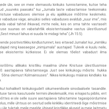
de üle; see on meie olemasolu kirikuks tunnistamine, kutse teha
ud „suureks paasaks“ kui „Jumala laste vabastamise teekonnaks
ristuse vabaduses olemise ja elu ajalikkuse mõõtme keskmeks.
ke vabaduse väge; ainuüksi selles vabaduses avaldub „suur ime“, mis
seda vabal tahtel ihkavad, mitte neile, kes on oma tahte vastaselt
istuse suunas on vabatahtlik eksistentsiaalne vastus ülestõusnud
„Sest minust lahus ei suuda te midagi teha“ (Jh 15:5).
de positivistlikku kindlustunnet, kes eitavad Jumalat kui „inimliku
jaid ning kaasaegse „inimjumala” austajaid. Tulevik ei kuulu neile,
 eksistentsi kütkeisse. Ei ole olemas tõelist vabadust ilma
srõõmu allikaks kristliku maailma ühine Kristuse ülestõusmise
0. aastapäeva tähistamisega. Just see kirikukogu mõistis
hukka
a Sõna olemust Kolmainsuses“. Nikea kirikukogu määras kindlaks ka
.
ekut kohalikelt kirikukogudelt oikumeenilisele sinodaalsele tasandile.
tuse tarvis kasutusele termini
üheolemuslik
, mis ei kajastu piiblis, ent
õttes ei ole selle suure aastapäeva tähistamine tagasipöördumine
lus, mille ühtsus on seotud selle kirikliku identiteedi õige mõistmise
 üle tuletab meile meelde ühiseid kristlikke aluseid ja meie laitmatu