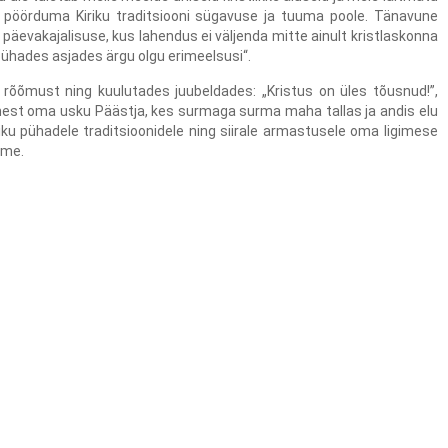
 pöörduma Kiriku traditsiooni sügavuse ja tuuma poole. Tänavune
äevakajalisuse, kus lahendus ei väljenda mitte ainult kristlaskonna
„pühades asjades ärgu olgu erimeelsusi“.
rõõmust ning kuulutades juubeldades: „Kristus on üles tõusnud!”,
st oma usku Päästja, kes surmaga surma maha tallas ja andis elu
iku pühadele traditsioonidele ning siirale armastusele oma ligimese
ime.