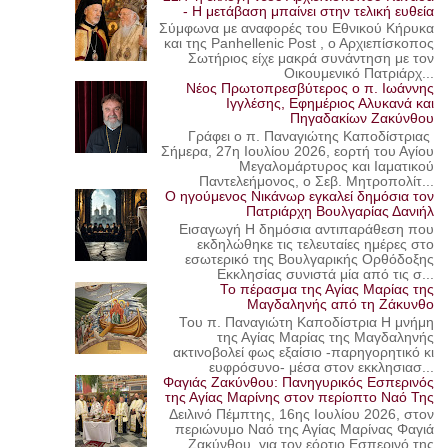
- Η μετάβαση μπαίνει στην τελική ευθεία
Σύμφωνα με αναφορές του Εθνικού Κήρυκα
και της Panhellenic Post , ο Αρχιεπίσκοπος
Σωτήριος είχε μακρά συνάντηση με τον
Οικουμενικό Πατριάρχ...
Νέος Πρωτοπρεσβύτερος ο π. Ιωάννης
Ιγγλέσης, Εφημέριος Αλυκανά και
Πηγαδακίων Ζακύνθου
Γράφει ο π. Παναγιώτης Καποδίστριας
Σήμερα, 27η Ιουλίου 2026, εορτή του Αγίου
Μεγαλομάρτυρος και Ιαματικού
Παντελεήμονος, ο Σεβ. Μητροπολίτ...
Ο ηγούμενος Νικάνωρ εγκαλεί δημόσια τον
Πατριάρχη Βουλγαρίας Δανιήλ
Εισαγωγή Η δημόσια αντιπαράθεση που
εκδηλώθηκε τις τελευταίες ημέρες στο
εσωτερικό της Βουλγαρικής Ορθόδοξης
Εκκλησίας συνιστά μία από τις σ...
Το πέρασμα της Αγίας Μαρίας της
Μαγδαληνής από τη Ζάκυνθο
Του π. Παναγιώτη Καποδίστρια Η μνήμη
της Αγίας Μαρίας της Μαγδαληνής
ακτινοβολεί φως εξαίσιο -παρηγορητικό κι
ευφρόσυνο- μέσα στον εκκλησιασ...
Φαγιάς Ζακύνθου: Πανηγυρικός Εσπερινός
της Αγίας Μαρίνης στον περίοπτο Ναό Της
Δειλινό Πέμπτης, 16ης Ιουλίου 2026, στον
περιώνυμο Ναό της Αγίας Μαρίνας Φαγιά
Ζακύνθου, για τον εόρτιο Εσπερινό της