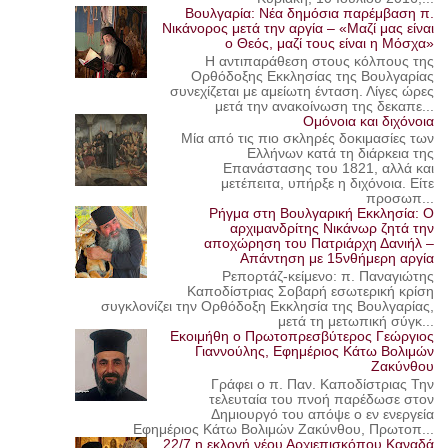
Βουλγαρία: Νέα δημόσια παρέμβαση π.
Νικάνορος μετά την αργία – «Μαζί μας είναι
ο Θεός, μαζί τους είναι η Μόσχα»
Η αντιπαράθεση στους κόλπους της
Ορθόδοξης Εκκλησίας της Βουλγαρίας
συνεχίζεται με αμείωτη ένταση. Λίγες ώρες
μετά την ανακοίνωση της δεκαπε...
Ομόνοια και διχόνοια
Μία από τις πιο σκληρές δοκιμασίες των
Ελλήνων κατά τη διάρκεια της
Επανάστασης του 1821, αλλά και
μετέπειτα, υπήρξε η διχόνοια. Είτε
προσωπ...
Ρήγμα στη Βουλγαρική Εκκλησία: Ο
αρχιμανδρίτης Νικάνωρ ζητά την
αποχώρηση του Πατριάρχη Δανιήλ –
Απάντηση με 15νθήμερη αργία
Ρεπορτάζ-κείμενο: π. Παναγιώτης
Καποδίστριας Σοβαρή εσωτερική κρίση
συγκλονίζει την Ορθόδοξη Εκκλησία της Βουλγαρίας,
μετά τη μετωπική σύγκ...
Εκοιμήθη ο Πρωτοπρεσβύτερος Γεώργιος
Γιαννούλης, Εφημέριος Κάτω Βολιμών
Ζακύνθου
Γράφει ο π. Παν. Καποδίστριας Την
τελευταία του πνοή παρέδωσε στον
Δημιουργό του απόψε ο εν ενεργεία
Εφημέριος Κάτω Βολιμών Ζακύνθου, Πρωτοπ...
22/7 η εκλογή νέου Αρχιεπισκόπου Καναδά