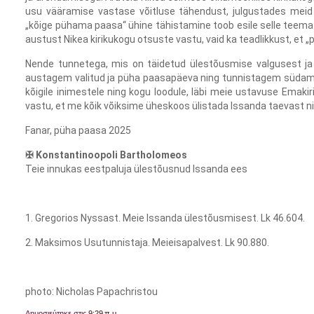
usu vääramise vastase võitluse tähendust, julgustades meid
„kõige pühama paasa“ ühine tähistamine toob esile selle teema p
austust Nikea kirikukogu otsuste vastu, vaid ka teadlikkust, et 
Nende tunnetega, mis on täidetud ülestõusmise valgusest ja 
austagem valitud ja püha paasapäeva ning tunnistagem südame
kõigile inimestele ning kogu loodule, läbi meie ustavuse Emakir
vastu, et me kõik võiksime üheskoos ülistada Issanda taevast n
Fanar, püha paasa 2025
✠ Konstantinoopoli Bartholomeos
Teie innukas eestpaluja ülestõusnud Issanda ees
1. Gregorios Nyssast. Meie Issanda ülestõusmisest. Lk 46.604.
2. Maksimos Usutunnistaja. Meieisapalvest. Lk 90.880.
photo: Nicholas Papachristou
Δημοσιεύτηκε στις
9:29 π.μ.