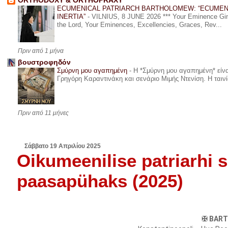
ORTHODOXY & ORTHOPRAXY
ECUMENICAL PATRIARCH BARTHOLOMEW: “ECUMEN
INERTIA”
-
VILNIUS, 8 JUNE 2026 *** Your Eminence Ginta
the Lord, Your Eminences, Excellencies, Graces, Rev...
Πριν από 1 μήνα
βουστροφηδόν
Σμύρνη μου αγαπημένη
-
Η *Σμύρνη μου αγαπημένη* είναι
Γρηγόρη Καραντινάκη και σενάριο Μιμής Ντενίση. Η ταινία
Πριν από 11 μήνες
Σάββατο 19 Απριλίου 2025
Oikumeenilise patriarhi
paasapühaks (2025)
✠ BAR