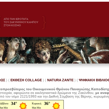
ΘΩΣ
} {
ΕΚΘΕΣΗ COLLAGE
}
{
NATURA ZANTE
} {
ΨΗΦΙΑΚΗ ΒΙΒΛΙΟ
οπρεσβύτερος του Οικουμενικού Θρόνου Παναγιώτης Καποδίστ
 στοιχεία, αφορώντα σε εκκλησιαστικά δρώμενα της Ζακύνθου,
με ανα
από τον νόμο 2121/1993 και την Διεθνή Σύμβαση της Βέρνης, κυρωμέν