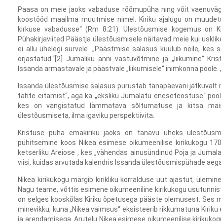
Paasa on meie jaoks vabaduse rõõmupüha ning võit vaenuväge
koostööd maailma muutmise nimel. Kiriku ajalugu on muudet
kirkuse vabadusse“ (Rm 8:21). Ülestõusmise kogemus on K
Pühakirjaviited Päästja ülestõusmisele näitavad meie kui uskli
ei allu ühelegi survele. „Päästmise salasus kuulub neile, kes 
orjastatud.“[2] Jumaliku anni vastuvõtmine ja „liikumine“ Kr
Issanda armastavale ja päästvale „liikumisele“ inimkonna poole. 
Issanda ülestõusmise salasus purustab tänapäevani jätkuvalt nen
tahte eitamist“, aga ka „eksliku Jumalatu eneseteostuse“ poolda
kes on vangistatud lämmatava sõltumatuse ja kitsa maise
ülestõusmiseta, ilma igaviku perspektiivita.
Kristuse püha emakiriku jaoks on tänavu üheks ülestõusmi
pühitsemine koos Nikea esimese oikumeenilise kirikukogu 170
ketserliku Areiose , kes „vähendas ainusündinud Poja ja Jumal
viisi, kuidas arvutada kalendris Issanda ülestõusmispühade aega
Nikea kirikukogu märgib kirikliku korralduse uut ajastut, ülemin
Nagu teame, võttis esimene oikumeeniline kirikukogu usutunnis
on selges kooskõlas Kiriku õpetusega pääste olemusest. Ses m
minevikku, kuna „Nikea vaimsus“ eksisteerib rikkumatuna Kiriku e
ja arendamisega. Arutelu Nikea esimese oikumeenilise kirikukogu