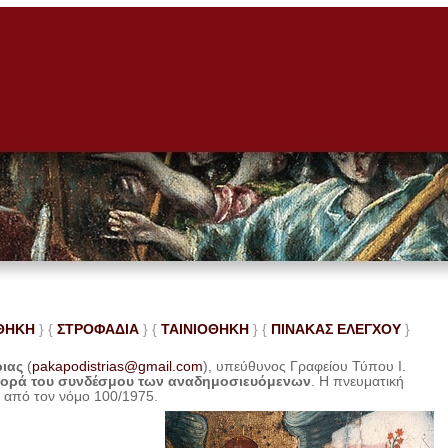
ΘΗΚΗ
} {
ΣΤΡΟΦΑΔΙΑ
} {
ΤΑΙΝΙΟΘΗΚΗ
} {
ΠΙΝΑΚΑΣ ΕΛΕ
ΓΧΟΥ
}
ριας
(
pakapodistrias@gmail.com
), υπεύθυνος Γραφείου Τύπου Ι.
φορά του συνδέσμου των αναδημοσιευόμενων
. Η
πνευματική
η από τον νόμο 100/1975.