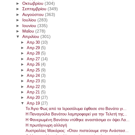
►
Οκτωβρίου
(304)
►
Σεπτεμβρίου
(349)
►
Αυγούστου
(363)
►
Ιουλίου
(283)
►
Ιουνίου
(335)
►
Μαΐου
(278)
▼
Απριλίου
(301)
►
Απρ 30
(10)
►
Απρ 29
(5)
►
Απρ 28
(5)
►
Απρ 27
(14)
►
Απρ 26
(4)
►
Απρ 25
(9)
►
Απρ 24
(3)
►
Απρ 23
(6)
►
Απρ 22
(9)
►
Απρ 21
(5)
►
Απρ 20
(27)
▼
Απρ 19
(27)
Το Άγιο Φως από τα Ιεροσόλυμα έφθασε στο Βανάτο γι...
Η Παναγούλα Βανάτου λαμπροφορεί για την Τελετή της...
Η Φανερωμένη Βανάτου ντύθηκε αναστάσιμα εν όψει Λα...
Η πρωτόγνωρη αλλαγή
Αυστραλίας Μακάριος: «Όταν πιστεύουμε στην Ανάστασ...