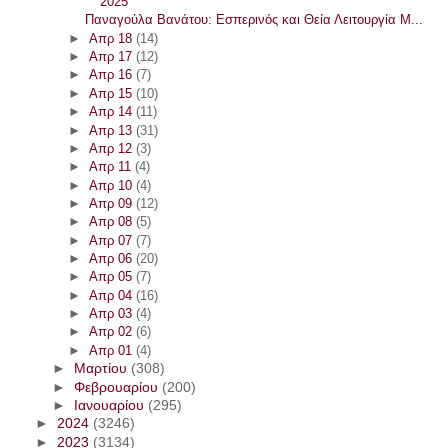
2025
Παναγούλα Βανάτου: Εσπερινός και Θεία Λειτουργία Μ...
►
Απρ 18
(14)
►
Απρ 17
(12)
►
Απρ 16
(7)
►
Απρ 15
(10)
►
Απρ 14
(11)
►
Απρ 13
(31)
►
Απρ 12
(3)
►
Απρ 11
(4)
►
Απρ 10
(4)
►
Απρ 09
(12)
►
Απρ 08
(5)
►
Απρ 07
(7)
►
Απρ 06
(20)
►
Απρ 05
(7)
►
Απρ 04
(16)
►
Απρ 03
(4)
►
Απρ 02
(6)
►
Απρ 01
(4)
►
Μαρτίου
(308)
►
Φεβρουαρίου
(200)
►
Ιανουαρίου
(295)
►
2024
(3246)
►
2023
(3134)