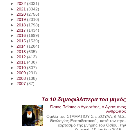
►
2022
(3331)
►
2021
(3342)
►
2020
(2756)
►
2019
(2310)
►
2018
(1798)
►
2017
(1434)
►
2016
(1699)
►
2015
(1539)
►
2014
(1284)
►
2013
(635)
►
2012
(413)
►
2011
(438)
►
2010
(307)
►
2009
(231)
►
2008
(138)
►
2007
(87)
Τα 10 δημοφιλέστερα του μηνός
Όσιος Παΐσιος ο Αγιορείτης, ο Αγιασμένος
Άνθρωπος
Ομιλία του ΣΤΑΜΑΤΙΟΥ Σπ. ΖΟΥΛΑ, Δ.Μ.Σ.
Θεολογίας-Εκπαιδευτικού, κατά τον προ-
εορτασμό της μνήμης του Οσίου, την
Κυριακή, 10 Ιουλίου 2016,...